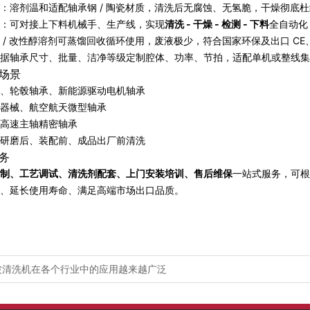
：溶剂温和适配轴承钢 / 陶瓷材质，清洗后无腐蚀、无氢脆，干燥彻底
：可对接上下料机械手、生产线，实现
清洗 - 干燥 - 检测 - 下料
全自动化
 / 改性醇溶剂可蒸馏回收循环使用，废液极少，符合国家环保及出口 CE、
据轴承尺寸、批量、洁净等级定制腔体、功率、节拍，适配单机或整线集
场景
、轮毂轴承、新能源驱动电机轴承
器械、航空航天微型轴承
高速主轴精密轴承
研磨后、装配前、成品出厂前清洗
务
制、工艺调试、清洗剂配套、上门安装培训、售后维保
一站式服务，可根
、延长使用寿命、满足高端市场出口品质。
波清洗机在各个行业中的应用越来越广泛