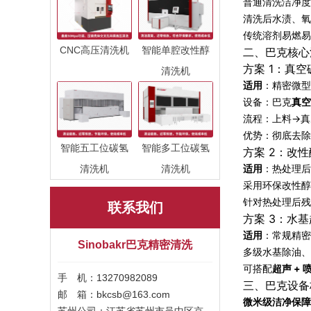
普通清洗洁净度
清洗后水渍、氧
传统溶剂易燃易
CNC高压清洗机
智能单腔改性醇
二、巴克核心
方案 1：真
清洗机
适用
：精密微型
设备：巴克
真空
流程：上料→真
优势：彻底去除
智能五工位碳氢
智能多工位碳氢
方案 2：改
适用
：热处理后
清洗机
清洗机
采用环保改性醇
针对热处理后残
联系我们
方案 3：水
适用
：常规精密
Sinobakr巴克精密清洗
多级水基除油、
可搭配
超声 + 
手 机：13270982089
三、巴克设备
邮 箱：bkcsb@163.com
微米级洁净保障