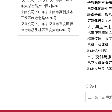
苏州公司：江苏省苏州市吴中区京
全程防锈不损伤
东太湖智能产业园7栋201
自动化闭环生产
济南公司：山东省济南市高新技术
环保合规
：碳氢
开发区临港北路5576号
定制化设计
：根
深圳公司：广东省深圳市宝安区福
四、典型应用
海街道桥头社区宝安大道6301号
汽车变速箱轴承
精密仪器、医疗
电机、减速机、
轴承热处理后、
五、交付与服
巴克提供
设备定
轴承提升良品率
分享到：
上一篇：
超声