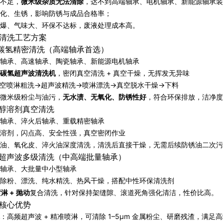
不足，
微米级杂质无法清除
，达不到高端轴承、电机轴承、新能源轴承装
化、生锈，影响防锈与成品合格率；
爆、气味大、环保不达标，废液处理成本高。
清洗工艺方案
空碳氢精密清洗（高端轴承首选）
轴承、高速轴承、陶瓷轴承、新能源电机轴承
碳氢超声波清洗机
，密闭真空清洗 + 真空干燥，无挥发无异味
空喷淋粗洗→超声波精洗→喷淋漂洗→真空脱水干燥→下料
微米级粉尘与油污，
无水渍、无氧化、防锈性好
，符合环保排放，洁净度可
性醇溶剂真空清洗
轴承、淬火后轴承、重载精密轴承
溶剂，闪点高、安全性强，真空密闭作业
油、氧化皮、淬火油深度清洗，清洗后直接干燥，无需后续防锈油二次污
基超声波多级清洗（中高端批量轴承）
轴承、大批量中小型轴承
除粉、漂洗、纯水精洗、热风干燥，搭配中性环保清洗剂
喷淋 + 抛动
复合清洗，针对保持架缝隙、滚道死角强化清洁，性价比高。
核心优势
：高频超声波 + 精准喷淋，可清除 1–5μm 金属粉尘、研磨残渣，满